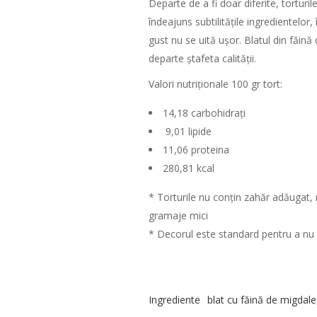
Departe de a fi doar diferite, torturil
îndeajuns subtilitățile ingredientelor
gust nu se uită ușor. Blatul din făin
departe ștafeta calității.
Valori nutriționale 100 gr tort:
14,18 carbohidrați
9,01 lipide
11,06 proteina
280,81 kcal
* Torturile nu conțin zahăr adăugat, n
gramaje mici
* Decorul este standard pentru a nu f
Ingrediente
blat cu făină de migdale