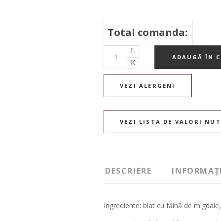
Total comanda:
Tort
ADAUGĂ ÎN C
cu
ciocolata,
VEZI ALERGENI
pentru
diabetici
quantity
VEZI LISTA DE VALORI NU
DESCRIERE
INFORMAȚ
Ingrediente: blat cu făină de migdal