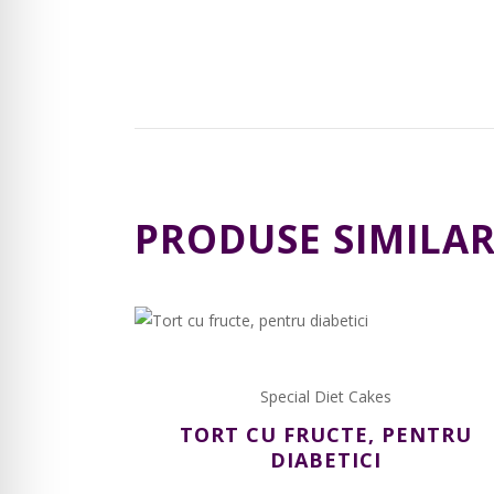
PRODUSE SIMILA
Linkuri utile
Charlo
Adresa: Iași
Termeni și condiții
Special Diet Cakes
Telefon: 0
Politica de cookies
TORT CU FRUCTE, PENTRU
Email: offi
Politica de confidențialitate
DIABETICI