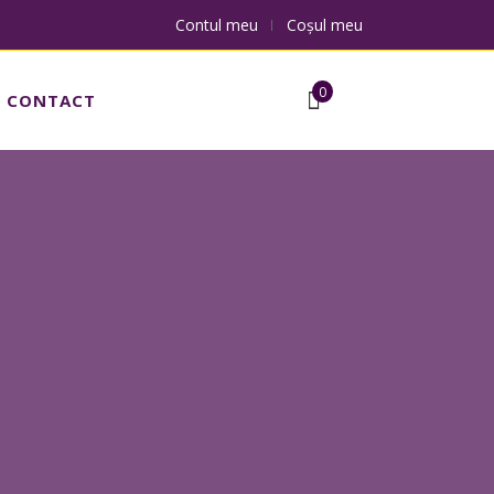
Contul meu
Coșul meu
Nu ai adaugat niciun produs in cos.
0
CONTACT
ai adaugat niciun produs in cos.