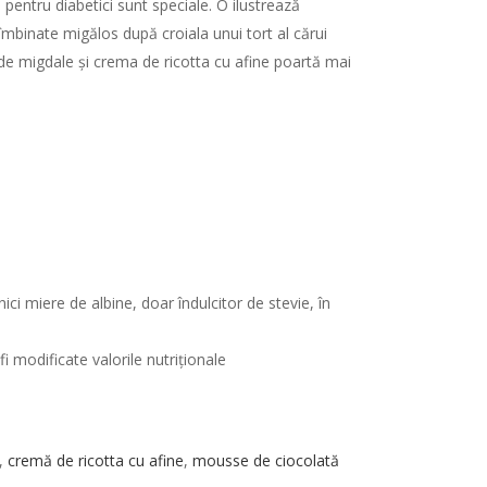
e pentru diabetici sunt speciale. O ilustrează
, îmbinate migălos după croiala unui tort al cărui
ă de migdale și crema de ricotta cu afine poartă mai
ici miere de albine, doar îndulcitor de stevie, în
i modificate valorile nutriționale
,
cremă de ricotta cu afine
,
mousse de ciocolată