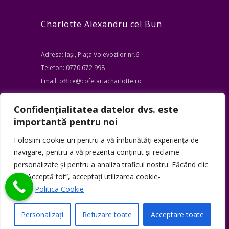
Charlotte Alexandru cel Bun
Adresa: Iași, Piața Voievozilor nr.6
Telefon: 0770 672 998
Email: office@cofetariacharlotte.ro
Charlotte Podu de Fier
Confidențialitatea datelor dvs. este
importantă pentru noi
Adresa: Iași, Bd. Tudor Vladimirescu Nr.2
Folosim cookie-uri pentru a vă îmbunătăți experiența de
Telefon: 0770 176 869
navigare, pentru a vă prezenta conținut și reclame
personalizate și pentru a analiza traficul nostru. Făcând clic
Email: office@cofetariacharlotte.ro
pe „Acceptă tot”, acceptați utilizarea cookie-
urilor.
Politica Cookie
Personalizați
Refuzare toate
Acceptare toate
© 2025 Cofetăria Charlotte. Toate drepturile rezervate.