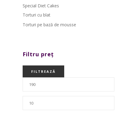
Special Diet Cakes
Torturi cu blat
Torturi pe bază de mousse
Filtru preț
FILTREAZĂ
Preț
Preț
minim
maxim